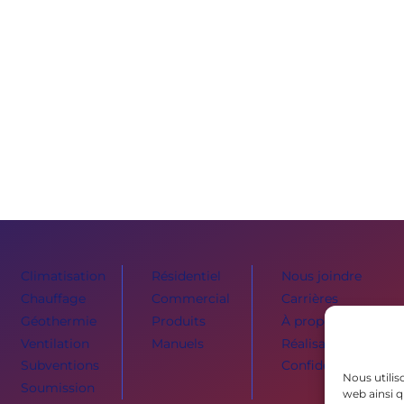
Climatisation
Résidentiel
Nous joindre
Chauffage
Commercial
Carrières
Géothermie
Produits
À propos
Ventilation
Manuels
Réalisations
Subventions
Confidentialité
Nous utilis
Soumission
web ainsi q